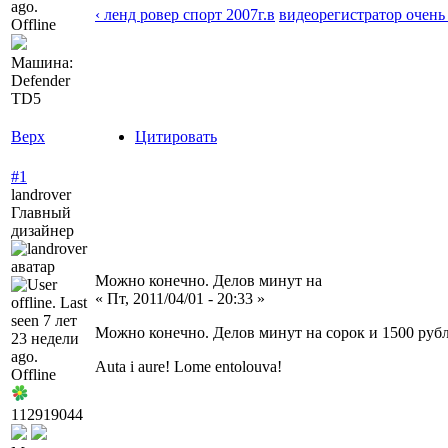
‹ ленд ровер спорт 2007г.в
видеорегистратор очень
Offline
Машина:
Defender
TD5
Верх
Цитировать
#1
landrover
Главный
дизайнер
Можно конечно. Делов минут на
« Пт, 2011/04/01 - 20:33 »
Можно конечно. Делов минут на сорок и 1500 рубл
Auta i aure! Lome entolouva!
Offline
112919044