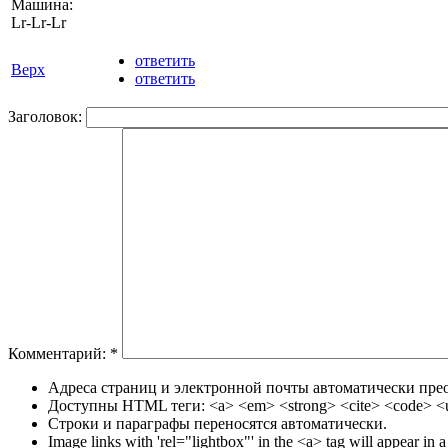
Машина:
Lr-Lr-Lr
ответить
Верх
ответить
Заголовок:
Комментарий:
*
Адреса страниц и электронной почты автоматически прео
Доступны HTML теги: <a> <em> <strong> <cite> <code> <u
Строки и параграфы переносятся автоматически.
Image links with 'rel="lightbox"' in the <a> tag will appear in