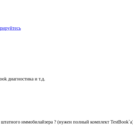
трируйтесь
ook диагностика и т.д.
штатного иммобилайзера ? (нужен полный комплект TestBook`а)и 