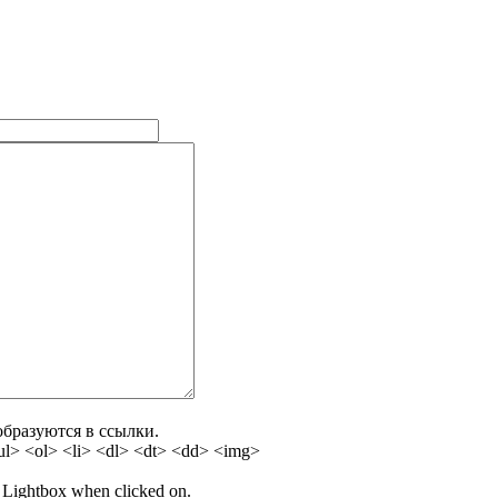
бразуются в ссылки.
l> <ol> <li> <dl> <dt> <dd> <img>
 a Lightbox when clicked on.