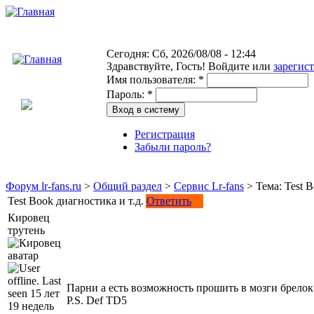
Сегодня: Сб, 2026/08/08 - 12:44
Здравствуйте,
Гость!
Войдите или
зарегис
Имя пользователя:
*
Пароль:
*
Регистрация
Забыли пароль?
Форум lr-fans.ru
>
Общий раздел
>
Сервис Lr-fans
> Тема: Test B
Test Book диагностика и т.д.
Ответить
Кировец
трутень
Парни а есть возможность прошить в мозги брелок 
P.S. Def TD5