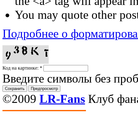
the <a> tag will appear i
You may quote other post
Подробнее о форматиров
Код на картинке:
*
Введите символы без про
©2009
LR-Fans
Клуб фан