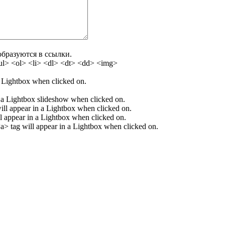
бразуются в ссылки.
l> <ol> <li> <dl> <dt> <dd> <img>
 a Lightbox when clicked on.
in a Lightbox slideshow when clicked on.
ill appear in a Lightbox when clicked on.
ill appear in a Lightbox when clicked on.
 <a> tag will appear in a Lightbox when clicked on.