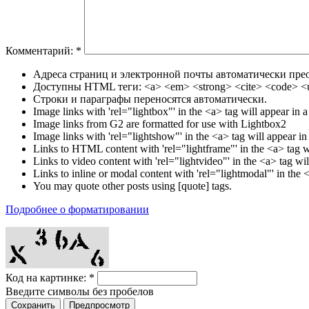
Комментарий:
*
Адреса страниц и электронной почты автоматически прео
Доступны HTML теги: <a> <em> <strong> <cite> <code> <u
Строки и параграфы переносятся автоматически.
Image links with 'rel="lightbox"' in the <a> tag will appear in
Image links from G2 are formatted for use with Lightbox2
Image links with 'rel="lightshow"' in the <a> tag will appear 
Links to HTML content with 'rel="lightframe"' in the <a> tag w
Links to video content with 'rel="lightvideo"' in the <a> tag w
Links to inline or modal content with 'rel="lightmodal"' in the
You may quote other posts using [quote] tags.
Подробнее о форматировании
Код на картинке:
*
Введите символы без пробелов