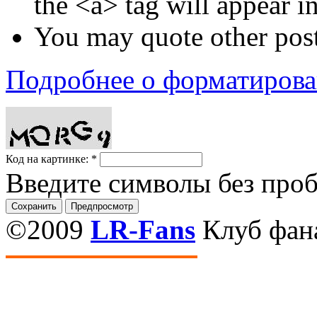
the <a> tag will appear i
You may quote other post
Подробнее о форматиров
Код на картинке:
*
Введите символы без про
©2009
LR-Fans
Клуб фан