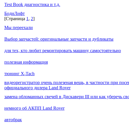
Test Book диагностика и т.д.
БодиЛифт
[Страница
1
,
2
]
Мы переехали
Выбор запчастей: оригинальные запчасти и дубликаты
для тех, кто любит ремонтировать машину самостоятельно
полезная информация
тюнинг X-Taсh
видеорегистратор очень полезеная вещь, в частности при пос
официального дилера Land Rover
замена обломанных свечей в Дискавери III или как уберечь с
немного об АКПП Land Rover
автобрак